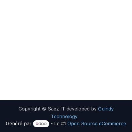
Copyright © Saez IT developed by
Guindy
Technology
Généré par
- Le #1
Open Source eCommerce