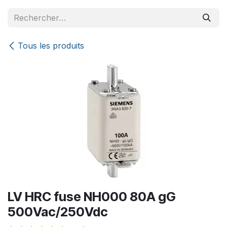
Se rendre au contenu
Tous les produits
LV HRC fuse NH000 80A gG
500Vac/250Vdc