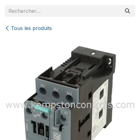
Se rendre au contenu
Tous les produits