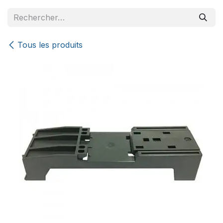
Se rendre au contenu
Tous les produits