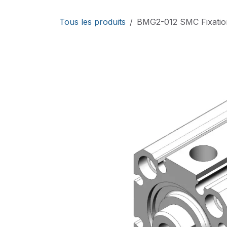
Se rendre au contenu
Tous les produits
BMG2-012 SMC Fixation