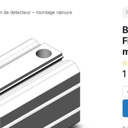
 de detecteur – montage rainure
F
m
1