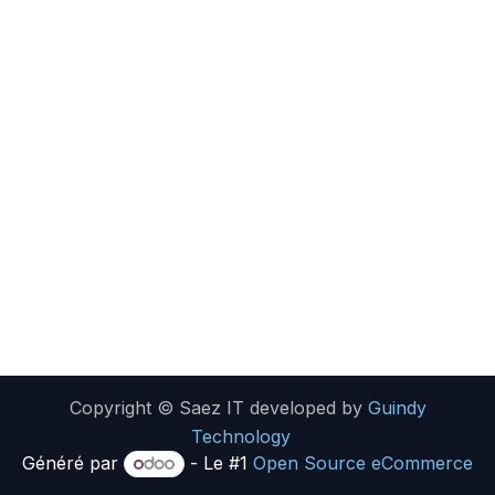
Copyright © Saez IT developed by
Guindy
Technology
Généré par
- Le #1
Open Source eCommerce