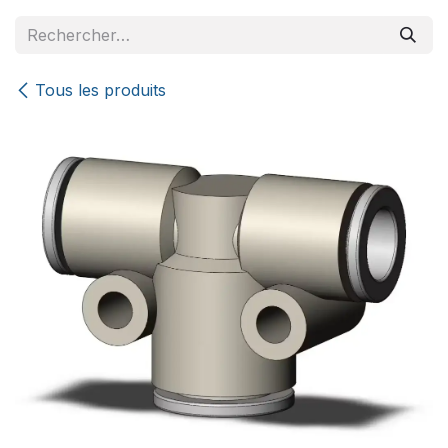
Se rendre au contenu
Tous les produits