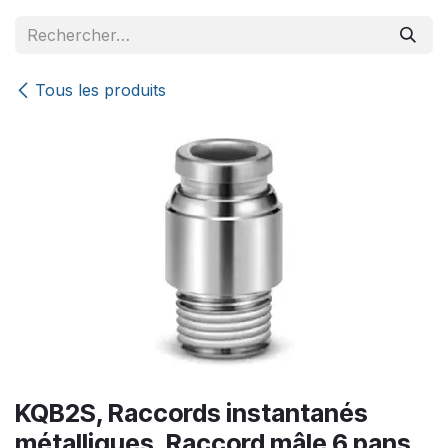
Se rendre au contenu
Tous les produits
KQB2S, Raccords instantanés
métalliques, Raccord mâle 6 pans